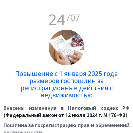
характеристиках объекта недвижимости, в том
числе ее форма, утвержден приказом Федеральной
24
службы государственной регистрации, кадастра и
/07
картографии от 24.05.2021 № П/0216 «Об
утверждении порядка рассмотрения декларации о
характеристиках объекта недвижимости, в том
числе ее формы».
Информация о заполнении декларации, способе ее
подачи, размещена на официальном сайте ГБУ ТО
“ЦКО и ХУТД” в разделе “Деятельность” подраздел
Повышение с 1 января 2025 года
“
Декларации о характеристиках объекта
размеров госпошлин за
недвижимости
”.
регистрационные действия с
недвижимостью
Внесены изменения в Налоговый кодекс РФ
(Федеральный закон от 12 июля 2024 г. N 176-ФЗ)
Пошлина за госрегистрацию прав и обременений
недвижимости: