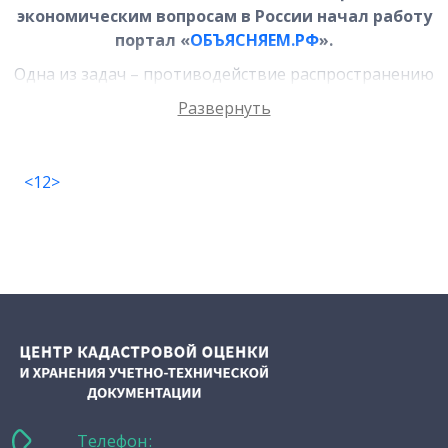
экономическим вопросам в России начал работу
портал «
ОБЪЯСНЯЕМ.РФ
».
Одна из задач – противодействие распространению
недостоверных данных и опровержение ложной
информации. Через платформу, а также ее
официальные страницы в социальных сетях,
граждане России имеют возможность задать
<
1
2
>
интересующие вопросы и получить исчерпывающие
ответы.
Телефон: