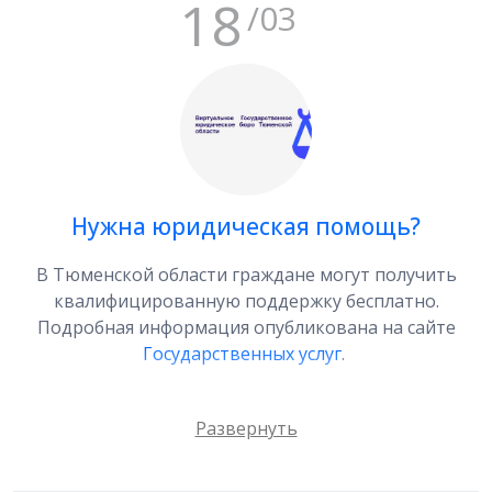
18
/03
В настоящее время государственное бюджетное
учреждение Тюменской области «Центр
кадастровой оценки и хранения учетно-технической
документации» осуществляет сбор и обработку
информации, необходимой для определения
кадастровой стоимости, в том числе в виде
деклараций о характеристиках объектов
недвижимости.
Нужна юридическая помощь?
Так, в соответствии со статьей 12 Федерального
закона № 237-ФЗ «О государственной кадастровой
В Тюменской области граждане могут получить
оценке» правообладатели объектов недвижимости
квалифицированную поддержку бесплатно.
вправе предоставить декларации о
Подробная информация опубликована на сайте
характеристиках объектов недвижимости, в
Государственных услуг
.
частности, сведения о фактическом использовании
земельного участка, соответствующие виду
разрешенного использования.
Порядок рассмотрения декларации о